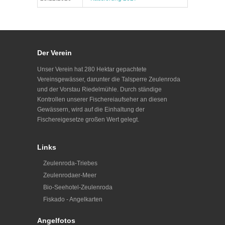
Der Verein
Unser Verein hat 280 Hektar gepachtete
Vereinsgewässer, darunter die Talsperre Zeulenroda
und der Vorstau Riedelmühle. Durch ständige
Kontrollen unserer Fischereiaufseher an diesen
Gewässern, wird auf die Einhaltung der
Fischereigesetze großen Wert gelegt.
Links
Zeulenroda-Triebes
Zeulenrodaer-Meer
Bio-Seehotel-Zeulenroda
Fiskado - Angelkarten
Angelfotos