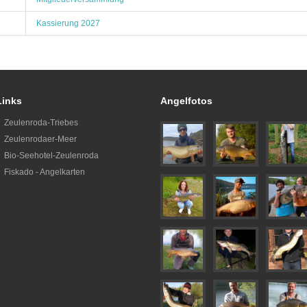
Kassierung 2027
Links
Angelfotos
Zeulenroda-Triebes
Zeulenrodaer-Meer
Bio-Seehotel-Zeulenroda
Fiskado - Angelkarten