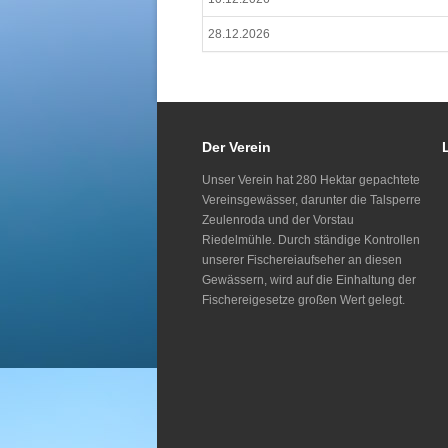
28.12.2026
Der Verein
Unser Verein hat 280 Hektar gepachtete
Vereinsgewässer, darunter die Talsperre
Zeulenroda und der Vorstau
Riedelmühle. Durch ständige Kontrollen
unserer Fischereiaufseher an diesen
Gewässern, wird auf die Einhaltung der
Fischereigesetze großen Wert gelegt.