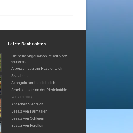
Letzte Nachrichten
Die neue Angelsaison ist seit März
gestartet
Arbeitseinsatz am Haselohteich
Skatabend
Abangeln am Haselohteich
Arbeitseinsatz an der Riedelmühle
Versammlung
Abfischen Viehteich
Besatz von Farmaalen
Besatz von Schleien
Besatz von Forellen