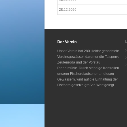
28.12.2026
Der Verein
Unser Verein hat 280 Hektar gepachtete
Vereinsgewässer, darunter die Talsperre
Zeulenroda und der Vorstau
Riedelmühle. Durch ständige Kontrollen
unserer Fischereiaufseher an diesen
Gewässern, wird auf die Einhaltung der
Fischereigesetze großen Wert gelegt.