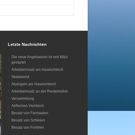
Letzte Nachrichten
Die neue Angelsaison ist seit März
gestartet
Arbeitseinsatz am Haselohteich
Skatabend
Abangeln am Haselohteich
Arbeitseinsatz an der Riedelmühle
Versammlung
Abfischen Viehteich
Besatz von Farmaalen
Besatz von Schleien
Besatz von Forellen