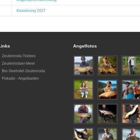
Kassierung 2027
Links
Angelfotos
Zeulenroda-Triebes
Zeulenrodaer-Meer
Bio-Seehotel-Zeulenroda
Fiskado - Angelkarten