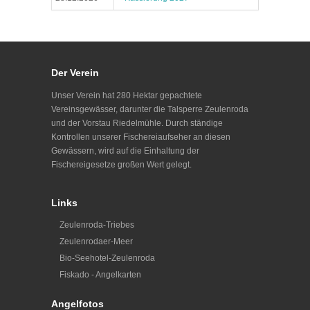
Der Verein
Unser Verein hat 280 Hektar gepachtete
Vereinsgewässer, darunter die Talsperre Zeulenroda
und der Vorstau Riedelmühle. Durch ständige
Kontrollen unserer Fischereiaufseher an diesen
Gewässern, wird auf die Einhaltung der
Fischereigesetze großen Wert gelegt.
Links
Zeulenroda-Triebes
Zeulenrodaer-Meer
Bio-Seehotel-Zeulenroda
Fiskado - Angelkarten
Angelfotos