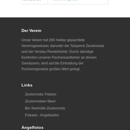
Der Verein
Unser Verein hat 280 Hektar gepachtete
Vereinsgewässer, darunter die Talsperre Zeulenroda
und der Vorstau Riedelmühle. Durch ständige
Kontrollen unserer Fischereiaufseher an diesen
Gewässern, wird auf die Einhaltung der
Fischereigesetze großen Wert gelegt.
Links
Zeulenroda-Triebes
Zeulenrodaer-Meer
Bio-Seehotel-Zeulenroda
Fiskado - Angelkarten
Angelfotos