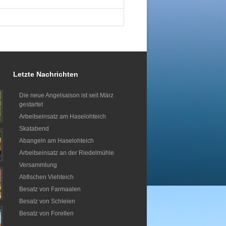
Letzte Nachrichten
Die neue Angelsaison ist seit März
gestartet
Arbeitseinsatz am Haselohteich
Skatabend
Abangeln am Haselohteich
Arbeitseinsatz an der Riedelmühle
Versammlung
Abfischen Viehteich
Besatz von Farmaalen
Besatz von Schleien
Besatz von Forellen