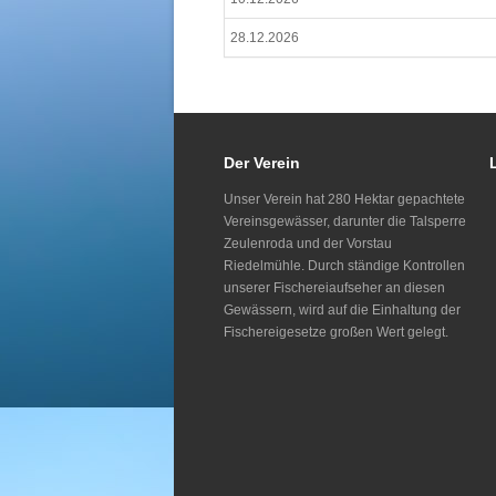
28.12.2026
Der Verein
Unser Verein hat 280 Hektar gepachtete
Vereinsgewässer, darunter die Talsperre
Zeulenroda und der Vorstau
Riedelmühle. Durch ständige Kontrollen
unserer Fischereiaufseher an diesen
Gewässern, wird auf die Einhaltung der
Fischereigesetze großen Wert gelegt.