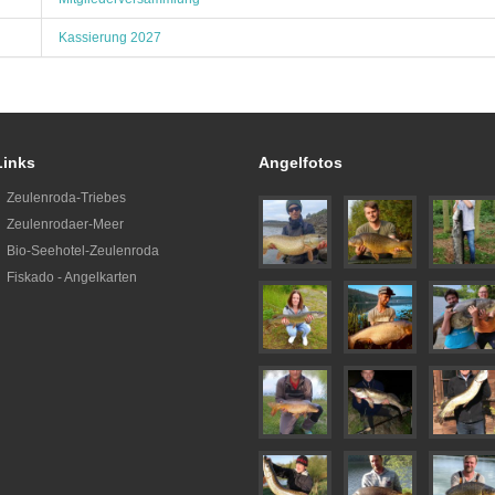
Kassierung 2027
Links
Angelfotos
Zeulenroda-Triebes
Zeulenrodaer-Meer
Bio-Seehotel-Zeulenroda
Fiskado - Angelkarten