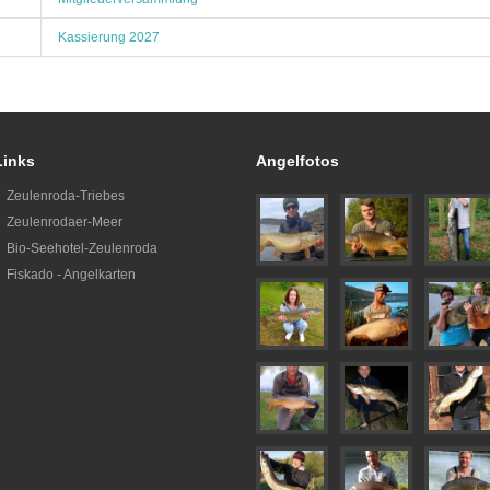
Kassierung 2027
Links
Angelfotos
Zeulenroda-Triebes
Zeulenrodaer-Meer
Bio-Seehotel-Zeulenroda
Fiskado - Angelkarten