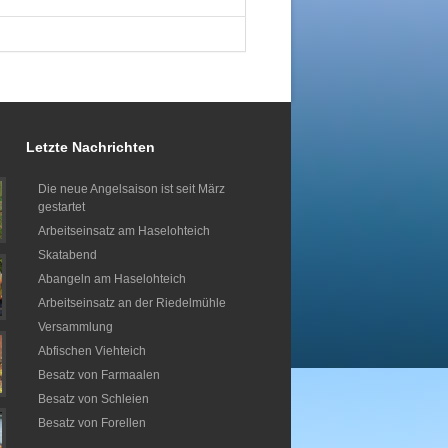
Letzte Nachrichten
Die neue Angelsaison ist seit März
gestartet
Arbeitseinsatz am Haselohteich
Skatabend
Abangeln am Haselohteich
Arbeitseinsatz an der Riedelmühle
Versammlung
Abfischen Viehteich
Besatz von Farmaalen
Besatz von Schleien
Besatz von Forellen