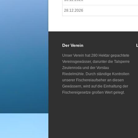
28.12.2026
Der Verein
Unser Verein hat 280 Hektar gepachtete
Vereinsgewässer, darunter die Talsperre
Zeulenroda und der Vorstau
Riedelmühle. Durch ständige Kontrollen
unserer Fischereiaufseher an diesen
Gewässern, wird auf die Einhaltung der
Fischereigesetze großen Wert gelegt.