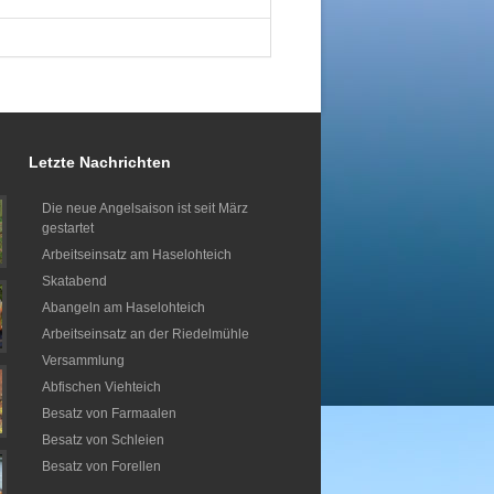
Letzte Nachrichten
Die neue Angelsaison ist seit März
gestartet
Arbeitseinsatz am Haselohteich
Skatabend
Abangeln am Haselohteich
Arbeitseinsatz an der Riedelmühle
Versammlung
Abfischen Viehteich
Besatz von Farmaalen
Besatz von Schleien
Besatz von Forellen