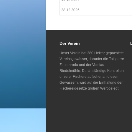
28.12.2026
Der Verein
Unser Verein hat 280 Hektar gepachtete
Vereinsgewässer, darunter die Talsperre
Zeulenroda und der Vorstau
Riedelmühle. Durch ständige Kontrollen
unserer Fischereiaufseher an diesen
Gewässern, wird auf die Einhaltung der
Fischereigesetze großen Wert gelegt.