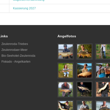
Kassierung 2027
Links
Angelfotos
Zeulenroda-Triebes
Zeulenrodaer-Meer
Bio-Seehotel-Zeulenroda
Fiskado - Angelkarten