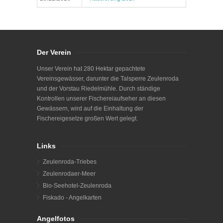
Der Verein
Unser Verein hat 280 Hektar gepachtete
Vereinsgewässer, darunter die Talsperre Zeulenroda
und der Vorstau Riedelmühle. Durch ständige
Kontrollen unserer Fischereiaufseher an diesen
Gewässern, wird auf die Einhaltung der
Fischereigesetze großen Wert gelegt.
Links
Zeulenroda-Triebes
Zeulenrodaer-Meer
Bio-Seehotel-Zeulenroda
Fiskado - Angelkarten
Angelfotos